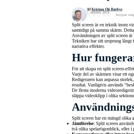
Af
Kristian Ole Rørbye
7. oktober 2024
Betygsätt inlä
Split screen är en teknik inom vid
samtidigt på samma skärm. Detta s
Användningen av split screen är 
Tekniken har sitt ursprung långt t
narrativa effekter.
Hur fungerar
För att skapa en split screen-eff
Varje del av skärmen visar ett eget
Redigeraren kan anpassa storlek, p
resultat. Vanligtvis används “bes
De flesta moderna videoredigering
släppa videoklipp i olika sektion
Användnings
Split screen har en mängd olika
Jämförelse
: Split screen används
två olika spelarögonblick, eller i 