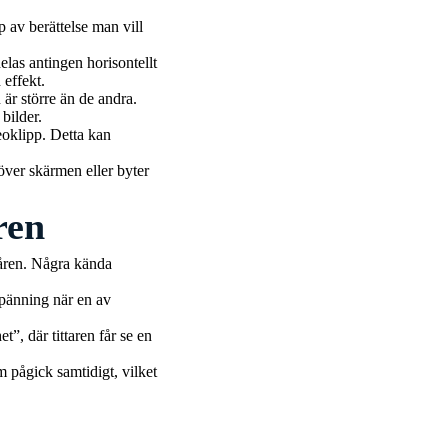
p av berättelse man vill
elas antingen horisontellt
 effekt.
 är större än de andra.
bilder.
deoklipp. Detta kan
 över skärmen eller byter
ren
åren. Några kända
spänning när en av
t”, där tittaren får se en
m pågick samtidigt, vilket