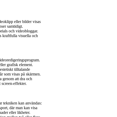
deoklipp eller bilder visas
nser samtidigt.
rials och videobloggar.
s kraftfulla visuella och
 videoredigeringsprogram.
eller grafisk element.
tetiskt tilltalande
pår som visas på skärmen.
ta genom att dra och
 screen-effekter.
ur tekniken kan användas:
i sport, där man kan visa
ader eller likheter.