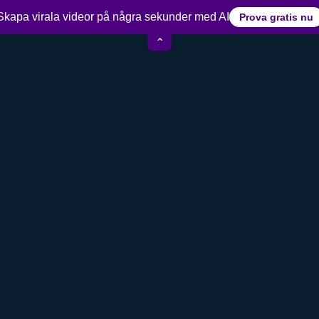
15+ års erfarenhet av videoredigering
Skapa virala videor på några sekunder med AI
Prova gratis nu
⌃