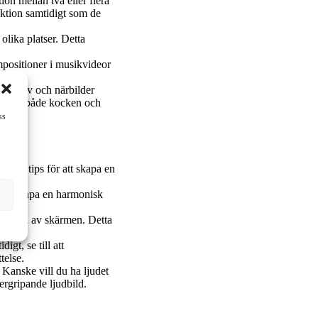
ion mellan två eller flera
eaktion samtidigt som de
 olika platser. Detta
ompositioner i musikvideor
.
erspektiv och närbilder
eo visa både kocken och
ss
några tips för att skapa en
 att skapa en harmonisk
visas.
 delarna av skärmen. Detta
igt, se till att
telse.
. Kanske vill du ha ljudet
vergripande ljudbild.