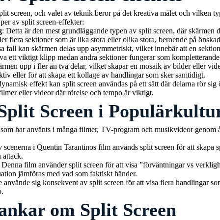
split screen, och valet av teknik beror på det kreativa målet och vilken ty
er av split screen-effekter:
g
: Detta är den mest grundläggande typen av split screen, där skärmen d
ller flera sektioner som är lika stora eller olika stora, beroende på önskad
ssa fall kan skärmen delas upp asymmetriskt, vilket innebär att en sektion
va ett viktigt klipp medan andra sektioner fungerar som kompletterande 
ärmen upp i fler än två delar, vilket skapar en mosaik av bilder eller vi
ktiv eller för att skapa ett kollage av handlingar som sker samtidigt.
dynamisk effekt kan split screen användas på ett sätt där delarna rör sig
filmer eller videor där rörelse och tempo är viktigt.
plit Screen i Populärkultu
ik som har använts i många filmer, TV-program och musikvideor genom 
av scenerna i Quentin Tarantinos film används split screen för att skapa 
 attack.
: Denna film använder split screen för att visa ”förväntningar vs verklighe
tuation jämföras med vad som faktiskt händer.
 använde sig konsekvent av split screen för att visa flera handlingar so
o.
ankar om Split Screen