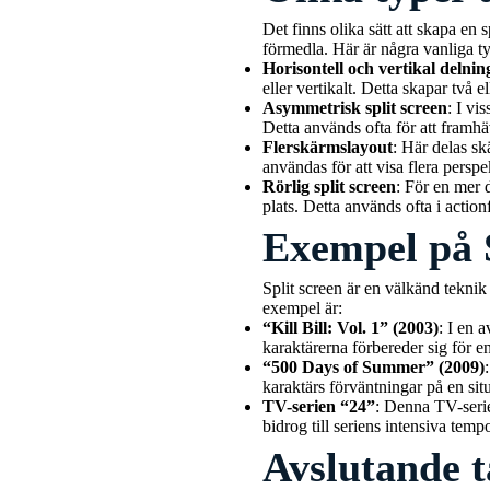
Det finns olika sätt att skapa en 
förmedla. Här är några vanliga typ
Horisontell och vertikal delnin
eller vertikalt. Detta skapar två e
Asymmetrisk split screen
: I vi
Detta används ofta för att framhä
Flerskärmslayout
: Här delas sk
användas för att visa flera perspe
Rörlig split screen
: För en mer 
plats. Detta används ofta i action
Exempel på S
Split screen är en välkänd tekn
exempel är:
“Kill Bill: Vol. 1” (2003)
: I en 
karaktärerna förbereder sig för en
“500 Days of Summer” (2009)
karaktärs förväntningar på en si
TV-serien “24”
: Denna TV-serie
bidrog till seriens intensiva temp
Avslutande t