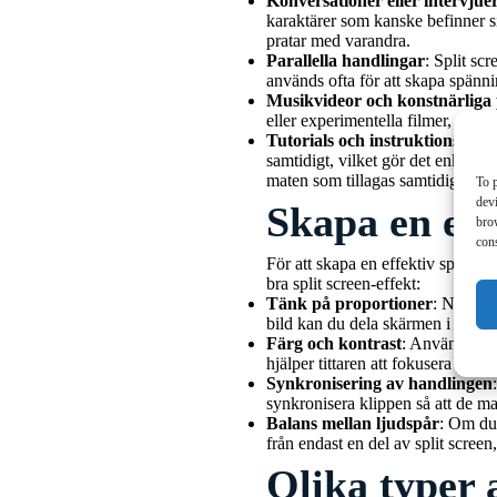
Konversationer eller intervjue
karaktärer som kanske befinner sig
pratar med varandra.
Parallella handlingar
: Split scr
används ofta för att skapa spänning
Musikvideor och konstnärliga 
eller experimentella filmer, där fl
Tutorials och instruktionsvide
samtidigt, vilket gör det enklare
maten som tillagas samtidigt.
To p
devi
Skapa en eff
bro
cons
För att skapa en effektiv split sc
bra split screen-effekt:
Tänk på proportioner
: När du 
bild kan du dela skärmen i lika s
Färg och kontrast
: Använd kont
hjälper tittaren att fokusera på var
Synkronisering av handlingen
synkronisera klippen så att de m
Balans mellan ljudspår
: Om du 
från endast en del av split screen
Olika typer 