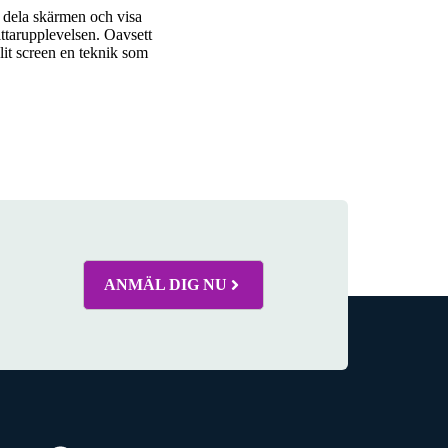
 dela skärmen och visa
tittarupplevelsen. Oavsett
plit screen en teknik som
ANMÄL DIG NU