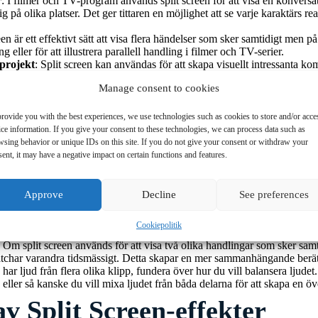
r
: I filmer och TV-program används split screen för att visa en konversat
 på olika platser. Det ger tittaren en möjlighet att se varje karaktärs r
een är ett effektivt sätt att visa flera händelser som sker samtidigt men på
 eller för att illustrera parallell handling i filmer och TV-serier.
projekt
: Split screen kan användas för att skapa visuellt intressanta k
era scener visas samtidigt för att skapa en kreativ eller konstnärlig effekt
Manage consent to cookies
or
: Många tutorials använder sig av split screen för att visa ett helhetsp
 för tittaren att förstå vad som sker. Till exempel kan en matlagningsvid
rovide you with the best experiences, we use technologies such as cookies to store and/or acce
ce information. If you give your consent to these technologies, we can process data such as
ektiv Split Screen
wsing behavior or unique IDs on this site. If you do not give your consent or withdraw your
ent, it may have a negative impact on certain functions and features.
reen är det viktigt att tänka på balansen och layouten på skärmen. Här är 
delar upp skärmen, tänk på proportionerna mellan de olika delarna. För
Approve
Decline
See preferences
tora sektioner eller anpassa storleken på varje del beroende på vad som 
rasterande färger eller bakgrunder för att tydligt skilja mellan de olika
Cookiepolitik
je del utan att bli förvirrad.
: Om split screen används för att visa två olika handlingar som sker samtid
atchar varandra tidsmässigt. Detta skapar en mer sammanhängande berät
har ljud från flera olika klipp, fundera över hur du vill balansera ljudet
, eller så kanske du vill mixa ljudet från båda delarna för att skapa en ö
av Split Screen-effekter