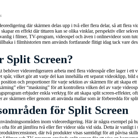
gg
eoredigering där skärmen delas upp i två eller flera delar, så att flera vi
kapar en effekt där tittaren kan se olika vinklar, perspektiv eller sekve
vanlig i filmer, TV-program, videospel och även i onlinevideor som tuto
illbaka i filmhistorien men används fortfarande flitigt idag tack vare des
 Split Screen?
ekt behöver videoredigeraren arbeta med flera videospår eller lager i ett
 spår, vilket gör att varje del kan innehålla ett separat videoklipp, bild 
osition och proportioner för varje sektion av skärmen för att skapa ett es
kärning” eller “maskning” för att kontrollera vilken del av varje videos
sprogram erbjuder enkla verktyg för att skapa split screen-effekter, of
er av skärmen eller genom att använda mallar som är förberedda för split
områden för Split Screen
 användningsområden inom videoredigering. Här är några exempel på h
 ofta för att jämföra två eller fler videor sida vid sida. Detta är vanligt 
produktrecensioner, där två produkter visas samtidigt för att påvisa skilln