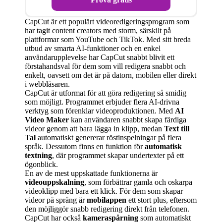
CapCut är ett populärt videoredigeringsprogram som
har tagit content creators med storm, särskilt på
plattformar som YouTube och TikTok. Med sitt breda
utbud av smarta AI-funktioner och en enkel
användarupplevelse har CapCut snabbt blivit ett
förstahandsval för dem som vill redigera snabbt och
enkelt, oavsett om det är på datorn, mobilen eller direkt
i webbläsaren.
CapCut är utformat för att göra redigering så smidig
som möjligt. Programmet erbjuder flera AI-drivna
verktyg som förenklar videoproduktionen. Med
AI
Video Maker
kan användaren snabbt skapa färdiga
videor genom att bara lägga in klipp, medan
Text till
Tal
automatiskt genererar röstinspelningar på flera
språk. Dessutom finns en funktion för
automatisk
textning
, där programmet skapar undertexter på ett
ögonblick.
En av de mest uppskattade funktionerna är
videouppskalning
, som förbättrar gamla och oskarpa
videoklipp med bara ett klick. För dem som skapar
videor på språng är
mobilappen
ett stort plus, eftersom
den möjliggör snabb redigering direkt från telefonen.
CapCut har också
kameraspårning
som automatiskt