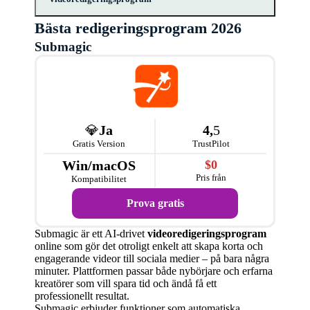
Bästa redigeringsprogram 2026
Vi testar och utvärderar
Submagic
videoredigeringsprogram noggrant för att
säkerställa att vi ger de mest exakta och pålitliga
rekommendationerna till våra läsare. Vår
utvärderingsprocess omfattar flera steg för att
täcka alla viktiga aspekter av varje program.
Vår process är både grundlig och
transparent:
💎
Ja
4,
5
Användarvänlighet:
Vi testar
Gratis Version
TrustPilot
användargränssnittet och
navigationsmöjligheterna för att bedöma hur
Win/macOS
$0
intuitivt programmet är. Vi tittar på hur lätt det är
Pris från
Kompatibilitet
att lära sig använda programmet och hur snabbt
en ny användare kan börja redigera videor
Prova gratis
effektivt.
Funktionalitet:
Vi granskar programmets
Submagic är ett AI-drivet
videoredigeringsprogram
funktioner och verktyg, såsom klippning,
online som gör det otroligt enkelt att skapa korta och
övergångar, färgkorrigering, ljudredigering och
engagerande videor till sociala medier – på bara några
specialeffekter. Vi testar både grundläggande
minuter. Plattformen passar både nybörjare och erfarna
och avancerade funktioner för att se hur de
kreatörer som vill spara tid och ändå få ett
fungerar i praktiken.
professionellt resultat.
Prestanda:
Vi utvärderar programmets
Submagic erbjuder funktioner som automatiska