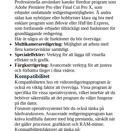
Professionella användare kanske föredrar program som
Adobe Premiere Pro eller Final Cut Pro X, som
erbjuder omfattande redigeringsmöjligheter. Å andra
sidan kan nybörjare eller hobbyister klara sig bra med
enklare program som iMovie eller HitFilm Express,
som fortfarande erbjuder tillräckligt med funktioner för
grundläggande redigering.
Här är några av de funktioner du bör överväga:
Multikameraredigering:
Möjlighet att arbeta med
flera kameravinklar samtidigt.
Specialeffekter:
Verktyg för att lägga till visuella
effekter och grafik.
Färgkorrigering:
Avancerade verktyg för att justera
och förbättra färger i dina videor.
Kompatibilitet
Kompatibiliteten hos ett videoredigeringsprogram är
också en viktig faktor att överväga. Vissa program är
specifika för vissa operativsystem, vilket innebär att du
behöver säkerställa att det program du väljer fungerar
på din dator.
Förutom operativsystemet bör du också tänka på
hårdvarukraven. Avancerade redigeringsprogram kan
kräva kraftfulla datorer med hög prestanda, särskilt när
det gäller processor, grafikkort och RAM-minne.
Kompatibilitetsfaktorer att tänka på: