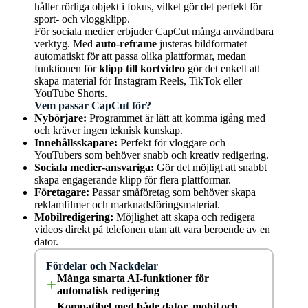
håller rörliga objekt i fokus, vilket gör det perfekt för
sport- och vloggklipp.
För sociala medier erbjuder CapCut många användbara
verktyg. Med
auto-reframe
justeras bildformatet
automatiskt för att passa olika plattformar, medan
funktionen för
klipp till kortvideo
gör det enkelt att
skapa material för Instagram Reels, TikTok eller
YouTube Shorts.
Vem passar CapCut för?
Nybörjare:
Programmet är lätt att komma igång med
och kräver ingen teknisk kunskap.
Innehållsskapare:
Perfekt för vloggare och
YouTubers som behöver snabb och kreativ redigering.
Sociala medier-ansvariga:
Gör det möjligt att snabbt
skapa engagerande klipp för flera plattformar.
Företagare:
Passar småföretag som behöver skapa
reklamfilmer och marknadsföringsmaterial.
Mobilredigering:
Möjlighet att skapa och redigera
videos direkt på telefonen utan att vara beroende av en
dator.
Fördelar och Nackdelar
Många smarta AI-funktioner för
automatisk redigering
Kompatibel med både dator, mobil och