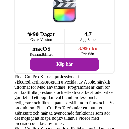
💎
90 Dagar
4,7
Gratis Version
App Store
macOS
3.995 kr.
Pris från
Kompatibilitet
Köp här
Final Cut Pro X är ett professionellt
videoredigeringsprogram utvecklat av Apple, särskilt
utformat för Mac-användare. Programmet är känt för
sin kraftfulla prestanda och effektiva arbetsflöde, vilket
gör det till ett populärt val bland professionella
redigerare och filmskapare, särskilt inom film- och TV-
produktion. Final Cut Pro X erbjuder ett intuitivt
gränssnitt och många avancerade funktioner som gör
det möjligt att skapa högkvalitativa videor med
precision och kreativ frihet.
Final Cut Pro X passar perfekt för Mac-användare som