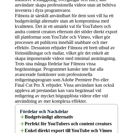
användare skapa professionella videor utan att behöva
investera i dyra programvaror.
Filmora är särskilt användbart för dem som vill ha ett
budgetvänligt alternativ utan att kompromissa med
kvaliteten. Det är ett utmärkt val för YouTubers och
andra content creators eftersom det stöder direkt export
till plattformar som YouTube och Vimeo, vilket gör
processen att publicera innehåll snabbare och mer
effektiv. Dessutom erbjuder Filmora ett brett utbud av
förinställningar och mallar, vilket gör det enkelt att
skapa imponerande videor med minimal ansträngning.
Trots sina många fördelar har Filmora vissa
begränsningar. Programmet kanske inte har alla
avancerade funktioner som professionella
redigeringsprogram som Adobe Premiere Pro eller
Final Cut Pro X erbjuder. Vissa användare kan också
uppleva att prestandan kan vara begränsad vid
redigering av mycket högupplösta videor eller vid
användning av mer komplexa effekter.
Fördelar och Nackdelar
Budgetvänligt alternativ
Perfekt för YouTubers och content creators
Enkel direkt export till YouTube och Vimeo