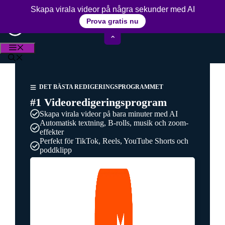
Hoppa
15+ års erfarenhet av videoredigering
Skapa virala videor på några sekunder med AI
till
Prova gratis nu
innehåll
⌃
MENY
DET BÄSTA REDIGERINGSPROGRAMMET
#1 Videoredigeringsprogram
Skapa virala videor på bara minuter med AI
Automatisk textning, B-rolls, musik och zoom-
effekter
Perfekt för TikTok, Reels, YouTube Shorts och
poddklipp