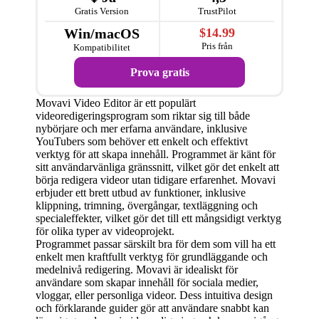
Gratis Version
TrustPilot
Win/macOS
$14.99
Pris från
Kompatibilitet
Prova gratis
Movavi Video Editor är ett populärt
videoredigeringsprogram som riktar sig till både
nybörjare och mer erfarna användare, inklusive
YouTubers som behöver ett enkelt och effektivt
verktyg för att skapa innehåll. Programmet är känt för
sitt användarvänliga gränssnitt, vilket gör det enkelt att
börja redigera videor utan tidigare erfarenhet. Movavi
erbjuder ett brett utbud av funktioner, inklusive
klippning, trimning, övergångar, textläggning och
specialeffekter, vilket gör det till ett mångsidigt verktyg
för olika typer av videoprojekt.
Programmet passar särskilt bra för dem som vill ha ett
enkelt men kraftfullt verktyg för grundläggande och
medelnivå redigering. Movavi är idealiskt för
användare som skapar innehåll för sociala medier,
vloggar, eller personliga videor. Dess intuitiva design
och förklarande guider gör att användare snabbt kan