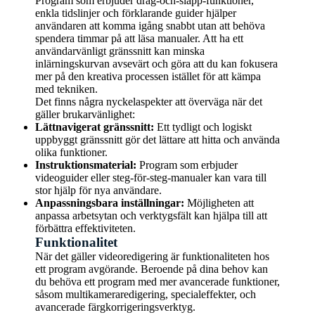
Program som erbjuder drag-och-släpp-funktioner,
enkla tidslinjer och förklarande guider hjälper
användaren att komma igång snabbt utan att behöva
spendera timmar på att läsa manualer. Att ha ett
användarvänligt gränssnitt kan minska
inlärningskurvan avsevärt och göra att du kan fokusera
mer på den kreativa processen istället för att kämpa
med tekniken.
Det finns några nyckelaspekter att överväga när det
gäller brukarvänlighet:
Lättnavigerat gränssnitt:
Ett tydligt och logiskt
uppbyggt gränssnitt gör det lättare att hitta och använda
olika funktioner.
Instruktionsmaterial:
Program som erbjuder
videoguider eller steg-för-steg-manualer kan vara till
stor hjälp för nya användare.
Anpassningsbara inställningar:
Möjligheten att
anpassa arbetsytan och verktygsfält kan hjälpa till att
förbättra effektiviteten.
Funktionalitet
När det gäller videoredigering är funktionaliteten hos
ett program avgörande. Beroende på dina behov kan
du behöva ett program med mer avancerade funktioner,
såsom multikameraredigering, specialeffekter, och
avancerade färgkorrigeringsverktyg.