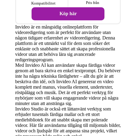
Pris från
Kompatibilitet
Köp här
Invideo är en mångsidig onlineplattform för
videoredigering som är perfekt för användare utan
någon tidigare erfarenhet av videoredigering. Denna
plattform är ett utmärkt val för dem som söker det
enklaste och snabbaste sättet att skapa professionella
videor utan att behöva lära sig avancerade
redigeringsprogram.
Med Invideo AI kan användare skapa färdiga videor
genom att bara skriva en enkel textprompt. Du behöver
inte ha några tekniska färdigheter – allt du gör är att
beskriva din idé, och Invideo AI genererar en video
komplett med manus, visuella element, undertexter,
röstpålägg och musik. Det är ett perfekt verktyg för
nybörjare som vill skapa engagerande videor på några
minuter utan att anstränga sig.
Invideo Studio är också ett lättanvänt verktyg som
erbjuder tusentals färdiga mallar och ett stort
mediebibliotek för att snabbt skapa mer polerade
videor. Här får användarna tillgång till miljontals bilder,
videor och ljudspår för att anpassa sina projekt, vilket