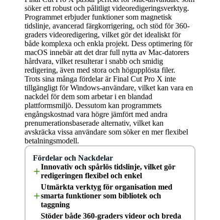
söker ett robust och pålitligt videoredigeringsverktyg.
Programmet erbjuder funktioner som magnetisk
tidslinje, avancerad färgkorrigering, och stöd för 360-
graders videoredigering, vilket gör det idealiskt för
både komplexa och enkla projekt. Dess optimering för
macOS innebär att det drar full nytta av Mac-datorers
hårdvara, vilket resulterar i snabb och smidig
redigering, även med stora och högupplösta filer.
Trots sina många fördelar är Final Cut Pro X inte
tillgängligt för Windows-användare, vilket kan vara en
nackdel för dem som arbetar i en blandad
plattformsmiljö. Dessutom kan programmets
engångskostnad vara högre jämfört med andra
prenumerationsbaserade alternativ, vilket kan
avskräcka vissa användare som söker en mer flexibel
betalningsmodell.
Fördelar och Nackdelar
Innovativ och spårlös tidslinje, vilket gör
redigeringen flexibel och enkel
Utmärkta verktyg för organisation med
smarta funktioner som bibliotek och
taggning
Stöder både 360-graders videor och breda