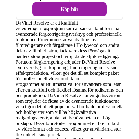
Köp här
DaVinci Resolve är ett kraftfullt
videoredigeringsprogram som är särskilt känt för sina
avancerade färgkorrigeringsverktyg och professionella
funktioner. Programmet används flitigt av
filmredigerare och färgsättare i Hollywood och andra
delar av filmindustrin, tack vare dess förmåga att
hantera stora projekt och erbjuda detaljrik redigering.
Förutom färgkorrigering erbjuder DaVinci Resolve
även verktyg för klippning, ljudredigering och visuell
effektproduktion, vilket gör det till ett komplett paket
för professionell videoproduktion.
Programmet är ett utmärkt val för användare som letar
efter en kraftfull och flexibel lösning för redigering och
postproduktion. DaVinci Resolve har en gratisversion
som erbjuder de flesta av de avancerade funktionerna,
vilket gör det till ett populärt val för både professionella
och hobbyister som vill ha högkvalitativa
redigeringsverktyg utan att behöva betala en hög
prislapp. Dessutom stöder programmet ett brett utbud
av videoformat och codecs, vilket ger användarna stor
flexibilitet i sina projekt.