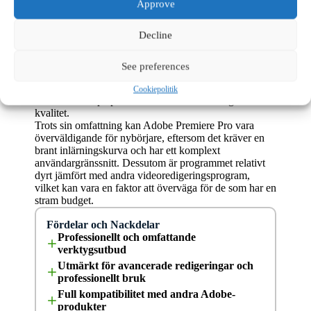
komplett redigeringsflöde.
Approve
Premiere Pro är idealiskt för användare som kräver
maximal kontroll och precision över sina redigeringar.
Decline
Programmet stöder ett brett utbud av videoformat och
codecs, vilket gör det möjligt att arbeta med nästan alla
typer av videomaterial. Med funktioner som
See preferences
multikameraredigering, avancerad färgkorrigering, och
ett rikt bibliotek av övergångar och effekter, kan
Cookiepolitik
användare skapa professionella videor av högsta
kvalitet.
Trots sin omfattning kan Adobe Premiere Pro vara
överväldigande för nybörjare, eftersom det kräver en
brant inlärningskurva och har ett komplext
användargränssnitt. Dessutom är programmet relativt
dyrt jämfört med andra videoredigeringsprogram,
vilket kan vara en faktor att överväga för de som har en
stram budget.
Fördelar och Nackdelar
Professionellt och omfattande
verktygsutbud
Utmärkt för avancerade redigeringar och
professionellt bruk
Full kompatibilitet med andra Adobe-
produkter