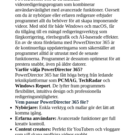
videoredigeringsprogram som kombinerar
användarvänlighet med avancerade funktioner. Oavsett
om du är nybörjare eller erfaren redigerare erbjuder
programmet allt du behöver för att skapa imponerande
videor. Med stöd för både Windows och macOS, får
du tillgång till en mängd redigeringsverktyg som
färgkorrigering, rörelsegrafik och AI-baserade effekter.
En av de stora fördelarna med PowerDirector 365 är
de kontinuerliga uppdateringarna som säkerställer att
programmet alltid är utrustat med de senaste
funktionerna. Programmet är dessutom optimerat för att
prestera snabbt, även på äldre datorer.
Varför välja PowerDirector 365?
PowerDirector 365 har fått höga betyg från ledande
teknikplattformar som
PCMAG
,
TechRadar
och
Windows Report
. De lyfter fram programmets
flexibilitet, intuitiva design och professionella
redigeringsmöjligheter.
Vem passar PowerDirector 365 för?
Nybörjare:
Enkla verktyg och mallar gör det lätt att
komma igång.
Erfarna användare:
Avancerade funktioner ger full
kreativ kontroll.
Content creators:
Perfekt för YouTubers och vloggare
som vill skapa proffsiga videor snabbt.