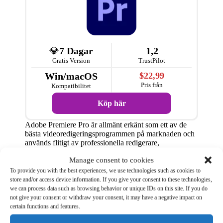
💎
7 Dagar
1,2
Gratis Version
TrustPilot
Win/macOS
$22,99
Pris från
Kompatibilitet
Köp här
Adobe Premiere Pro är allmänt erkänt som ett av de
bästa videoredigeringsprogrammen på marknaden och
används flitigt av professionella redigerare,
filmproducenter och content creators världen över.
Manage consent to cookies
Programmet erbjuder en omfattande uppsättning
funktioner och verktyg som täcker allt från
To provide you with the best experiences, we use technologies such as cookies to
grundläggande redigering till avancerad
store and/or access device information. If you give your consent to these technologies,
postproduktion. Adobe Premiere Pro är känt för sin
we can process data such as browsing behavior or unique IDs on this site. If you do
flexibilitet och kompatibilitet med andra Adobe-
not give your consent or withdraw your consent, it may have a negative impact on
produkter som After Effects och Photoshop, vilket gör
certain functions and features.
det till ett kraftfullt verktyg för dem som behöver ett