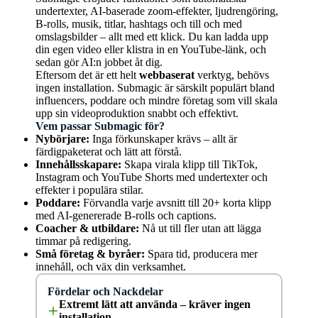
prestanda genom att testa det på olika
undertexter, AI-baserade zoom-effekter, ljudrengöring,
hårdvarukonfigurationer. Detta inkluderar tester
B-rolls, musik, titlar, hashtags och till och med
på både äldre och nyare datorer för att se hur
omslagsbilder – allt med ett klick. Du kan ladda upp
programmet hanterar olika projekt, inklusive
din egen video eller klistra in en YouTube-länk, och
redigering av HD- och 4K-videor.
sedan gör AI:n jobbet åt dig.
Filkompatibilitet:
Vi testar vilka videoformat
Eftersom det är ett helt
webbaserat
verktyg, behövs
programmet kan importera och exportera, och
ingen installation. Submagic är särskilt populärt bland
om det finns några begränsningar. Detta är
influencers, poddare och mindre företag som vill skala
viktigt för att säkerställa att programmet kan
upp sin videoproduktion snabbt och effektivt.
arbeta med de vanligaste filtyperna som
Vem passar Submagic för?
användarna behöver.
Nybörjare:
Inga förkunskaper krävs – allt är
Support och uppdateringar:
Vi bedömer
färdigpaketerat och lätt att förstå.
kvaliteten på teknisk support och tillgången till
Innehållsskapare:
Skapa virala klipp till TikTok,
resurser som tutorials, forum och
Instagram och YouTube Shorts med undertexter och
hjälpdokumentation. Vi tittar också på hur ofta
effekter i populära stilar.
programmet uppdateras med nya funktioner och
Poddare:
Förvandla varje avsnitt till 20+ korta klipp
buggfixar.
med AI-genererade B-rolls och captions.
Pris:
Vi jämför programmets pris med dess
Coacher & utbildare:
Nå ut till fler utan att lägga
funktioner och prestanda för att avgöra om det
timmar på redigering.
ger bra värde för pengarna. Vi tar också hänsyn
Små företag & byråer:
Spara tid, producera mer
till eventuella abonnemangskostnader och
innehåll, och väx din verksamhet.
uppdateringsavgifter.
Genom att följa denna detaljerade test- och
Fördelar och Nackdelar
utvärderingsprocess säkerställer vi att våra
Extremt lätt att använda – kräver ingen
recensioner är objektiva, noggranna och
installation