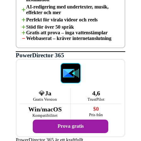
användbara för våra läsare.
AI-redigering med undertexter, musik,
effekter och mer
Perfekt för virala videor och reels
Stöd för över 50 språk
Gratis att prova – inga vattenstämplar
Webbaserat – kräver internetanslutning
PowerDirector 365
💎
Ja
4,6
Gratis Version
TrustPilot
Win/macOS
$0
Pris från
Kompatibilitet
Prova gratis
PowerDirector 365 är ett kraftfullt