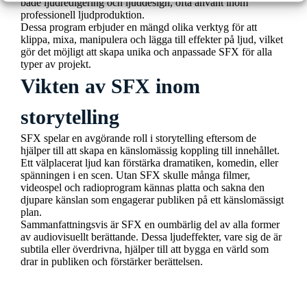
både ljudredigering och ljuddesign, ofta använt inom
professionell ljudproduktion.
Dessa program erbjuder en mängd olika verktyg för att
klippa, mixa, manipulera och lägga till effekter på ljud, vilket
gör det möjligt att skapa unika och anpassade SFX för alla
typer av projekt.
Vikten av SFX inom
storytelling
SFX spelar en avgörande roll i storytelling eftersom de
hjälper till att skapa en känslomässig koppling till innehållet.
Ett välplacerat ljud kan förstärka dramatiken, komedin, eller
spänningen i en scen. Utan SFX skulle många filmer,
videospel och radioprogram kännas platta och sakna den
djupare känslan som engagerar publiken på ett känslomässigt
plan.
Sammanfattningsvis är SFX en oumbärlig del av alla former
av audiovisuellt berättande. Dessa ljudeffekter, vare sig de är
subtila eller överdrivna, hjälper till att bygga en värld som
drar in publiken och förstärker berättelsen.