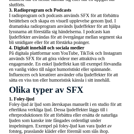
slutförts.
3. Radioprogram och Podcasts
I radioprogram och podcasts används SFX för att förbättra
berättelsen och skapa en visuell upplevelse genom ljud. I
dramatiska radioprogram används ljudeffekter för att hjälpa
lyssnarna att föreställa sig händelserna. I podcasts kan
ljudeffekter användas för att övergångar mellan segment ska
bli smidigare eller för att förstärka poänger.
4. Digitalt innehåll och sociala medier
På digitala plattformar som YouTube, TikTok och Instagram
används SFX för att göra videor mer attraktiva och
engagerande. En enkel ljudeffekt kan till exempel förvandla
en vanlig video till något humoristiskt eller spännande.
Influencers och kreatörer använder ofta ljudeffekter för att
sätta en viss ton eller humoristisk känsla i sitt innehåll.
Olika typer av SFX
1. Foley-ljud
Foley-ljud är ljud som återskapas manuellt i en studio för att
efterlikna verkliga ljud. Dessa ljudeffekter läggs till i
efterproduktionen för att förbättra eller ersätta de naturliga
ljuden som kanske inte fångades ordentligt under
inspelningen. Exempel på foley-ljud kan vara ljudet av
fotsteg, prasslande kläder eller föremål som slås ihop.