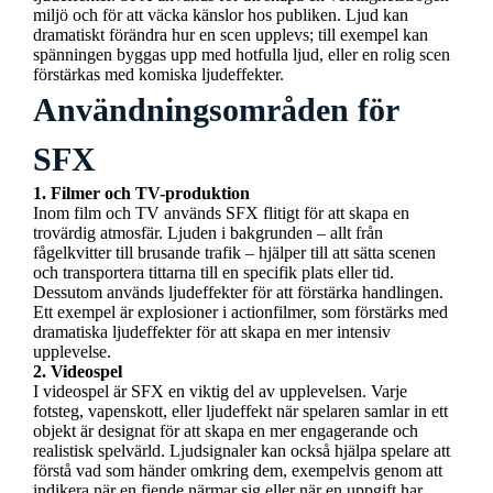
miljö och för att väcka känslor hos publiken. Ljud kan
dramatiskt förändra hur en scen upplevs; till exempel kan
spänningen byggas upp med hotfulla ljud, eller en rolig scen
förstärkas med komiska ljudeffekter.
Användningsområden för
SFX
1. Filmer och TV-produktion
Inom film och TV används SFX flitigt för att skapa en
trovärdig atmosfär. Ljuden i bakgrunden – allt från
fågelkvitter till brusande trafik – hjälper till att sätta scenen
och transportera tittarna till en specifik plats eller tid.
Dessutom används ljudeffekter för att förstärka handlingen.
Ett exempel är explosioner i actionfilmer, som förstärks med
dramatiska ljudeffekter för att skapa en mer intensiv
upplevelse.
2. Videospel
I videospel är SFX en viktig del av upplevelsen. Varje
fotsteg, vapenskott, eller ljudeffekt när spelaren samlar in ett
objekt är designat för att skapa en mer engagerande och
realistisk spelvärld. Ljudsignaler kan också hjälpa spelare att
förstå vad som händer omkring dem, exempelvis genom att
indikera när en fiende närmar sig eller när en uppgift har