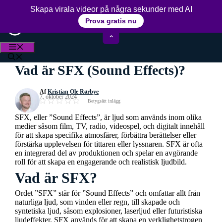
Hoppa
15+ års erfarenhet av videoredigering
Skapa virala videor på några sekunder med AI
till
Prova gratis nu
innehåll
⌃
MENY
Vad är SFX (Sound Effects)?
Af
Kristian Ole Rørbye
7. oktober 2024
Betygsätt inlägg
SFX, eller ”Sound Effects”, är ljud som används inom olika
medier såsom film, TV, radio, videospel, och digitalt innehåll
för att skapa specifika atmosfärer, förbättra berättelser eller
förstärka upplevelsen för tittaren eller lyssnaren. SFX är ofta
en integrerad del av produktionen och spelar en avgörande
roll för att skapa en engagerande och realistisk ljudbild.
Vad är SFX?
Ordet ”SFX” står för ”Sound Effects” och omfattar allt från
naturliga ljud, som vinden eller regn, till skapade och
syntetiska ljud, såsom explosioner, laserljud eller futuristiska
ljudeffekter. SFX används för att skapa en verklighetstrogen