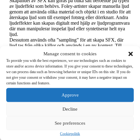
Skapandet av SFX kan göras på olika sätt beroende på typen
av ljudeffekt som behövs. Foley-artister skapar manuella ljud
genom att använda olika material och objekt i en studio för att
återskapa ljud som till exempel fotsteg eller dörrknarr. Andra
ljudeffekter kan skapas digitalt med hjälp av ljudprogramvara
där man manipulerar inspelat ljud eller syntetiserar helt nya
ljud.
Dessutom används ofta ”sampling” för att skapa SFX, där
ljud tas från olika källor och används i en ny kontext. Till
exempel kan en inspelning av en bok som slås ihop användas
Manage consent to cookies
som en ljudeffekt för något helt annat, som ett vapenskott i en
To provide you with the best experiences, we use technologies such as cookies to
film.
store and/or access device information. If you give your consent to these technologies,
Teknik och programvara för
we can process data such as browsing behavior or unique IDs on this site. If you do
not give your consent or withdraw your consent, it may have a negative impact on
certain functions and features.
SFX-produktion
Approve
Det finns många olika verktyg och programvaror för att
skapa SFX. Några populära programvaror inkluderar:
Pro Tools
: Ett industristandardprogram för ljudredigering
Decline
och ljudproduktion.
Audacity
: Ett gratis och öppen källkod
See preferences
ljudredigeringsprogram som används för att skapa och
redigera ljudeffekter.
Cookiepolitik
Adobe Audition
: Ett mångsidigt program som används för