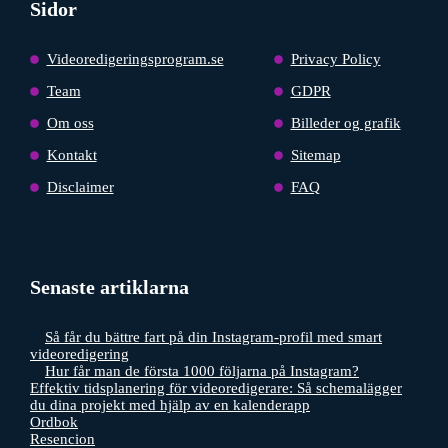
Sidor
Videoredigeringsprogram.se
Privacy Policy
Team
GDPR
Om oss
Billeder og grafik
Kontakt
Sitemap
Disclaimer
FAQ
Senaste artiklarna
Så får du bättre fart på din Instagram-profil med smart
videoredigering
Hur får man de första 1000 följarna på Instagram?
Effektiv tidsplanering för videoredigerare: Så schemalägger
du dina projekt med hjälp av en kalenderapp
Ordbok
Resencion