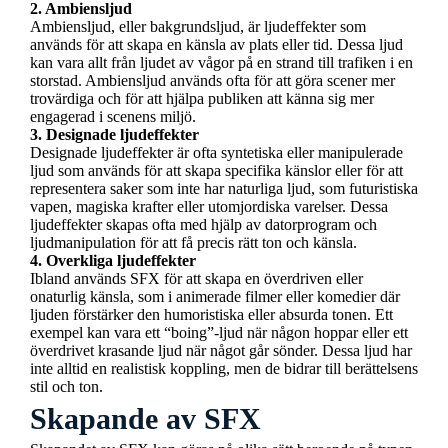
2. Ambiensljud
Ambiensljud, eller bakgrundsljud, är ljudeffekter som
används för att skapa en känsla av plats eller tid. Dessa ljud
kan vara allt från ljudet av vågor på en strand till trafiken i en
storstad. Ambiensljud används ofta för att göra scener mer
trovärdiga och för att hjälpa publiken att känna sig mer
engagerad i scenens miljö.
3. Designade ljudeffekter
Designade ljudeffekter är ofta syntetiska eller manipulerade
ljud som används för att skapa specifika känslor eller för att
representera saker som inte har naturliga ljud, som futuristiska
vapen, magiska krafter eller utomjordiska varelser. Dessa
ljudeffekter skapas ofta med hjälp av datorprogram och
ljudmanipulation för att få precis rätt ton och känsla.
4. Overkliga ljudeffekter
Ibland används SFX för att skapa en överdriven eller
onaturlig känsla, som i animerade filmer eller komedier där
ljuden förstärker den humoristiska eller absurda tonen. Ett
exempel kan vara ett “boing”-ljud när någon hoppar eller ett
överdrivet krasande ljud när något går sönder. Dessa ljud har
inte alltid en realistisk koppling, men de bidrar till berättelsens
stil och ton.
Skapande av SFX