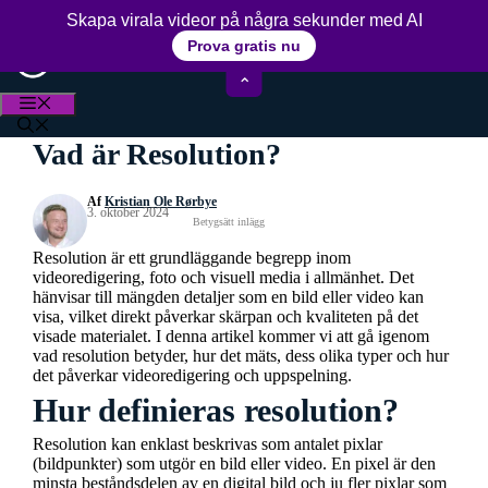
Hoppa
15+ års erfarenhet av videoredigering
Skapa virala videor på några sekunder med AI
till
Prova gratis nu
innehåll
⌃
MENY
Vad är Resolution?
Af
Kristian Ole Rørbye
3. oktober 2024
Betygsätt inlägg
Resolution är ett grundläggande begrepp inom
videoredigering, foto och visuell media i allmänhet. Det
hänvisar till mängden detaljer som en bild eller video kan
visa, vilket direkt påverkar skärpan och kvaliteten på det
visade materialet. I denna artikel kommer vi att gå igenom
vad resolution betyder, hur det mäts, dess olika typer och hur
det påverkar videoredigering och uppspelning.
Hur definieras resolution?
Resolution kan enklast beskrivas som antalet pixlar
(bildpunkter) som utgör en bild eller video. En pixel är den
minsta beståndsdelen av en digital bild och ju fler pixlar som