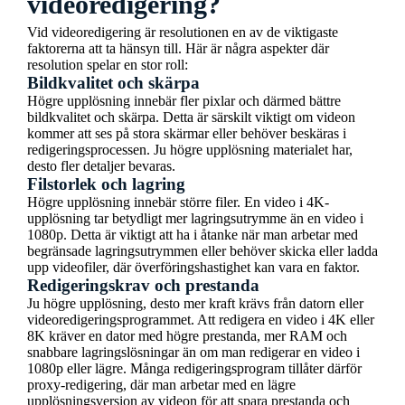
videoredigering?
Vid videoredigering är resolutionen en av de viktigaste
faktorerna att ta hänsyn till. Här är några aspekter där
resolution spelar en stor roll:
Bildkvalitet och skärpa
Högre upplösning innebär fler pixlar och därmed bättre
bildkvalitet och skärpa. Detta är särskilt viktigt om videon
kommer att ses på stora skärmar eller behöver beskäras i
redigeringsprocessen. Ju högre upplösning materialet har,
desto fler detaljer bevaras.
Filstorlek och lagring
Högre upplösning innebär större filer. En video i 4K-
upplösning tar betydligt mer lagringsutrymme än en video i
1080p. Detta är viktigt att ha i åtanke när man arbetar med
begränsade lagringsutrymmen eller behöver skicka eller ladda
upp videofiler, där överföringshastighet kan vara en faktor.
Redigeringskrav och prestanda
Ju högre upplösning, desto mer kraft krävs från datorn eller
videoredigeringsprogrammet. Att redigera en video i 4K eller
8K kräver en dator med högre prestanda, mer RAM och
snabbare lagringslösningar än om man redigerar en video i
1080p eller lägre. Många redigeringsprogram tillåter därför
proxy-redigering, där man arbetar med en lägre
upplösningsversion av videon för att spara prestanda och