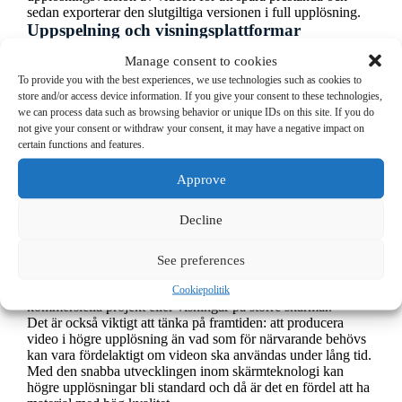
sedan exporterar den slutgiltiga versionen i full upplösning.
Uppspelning och visningsplattformar
Det är viktigt att överväga på vilken plattform videon ska
Manage consent to cookies
spelas upp. Om videon till exempel ska laddas upp på sociala
medier som Instagram, Facebook eller TikTok, kan det vara
To provide you with the best experiences, we use technologies such as cookies to
onödigt att exportera videon i 4K eftersom dessa plattformar
store and/or access device information. If you give your consent to these technologies,
ofta komprimerar videor till lägre upplösningar. Samtidigt,
we can process data such as browsing behavior or unique IDs on this site. If you do
om videon ska ses på en stor TV eller biografskärm, kan en
not give your consent or withdraw your consent, it may have a negative impact on
högre upplösning vara att föredra.
certain functions and features.
Vad är den bästa
Approve
resolutionen?
Decline
Det finns ingen universell ”bästa” upplösning; det beror på
användningsområdet. För sociala medier och webbvideor kan
See preferences
720p eller 1080p vara tillräckligt, medan 4K eller högre kan
vara nödvändigt för professionella produktioner,
Cookiepolitik
kommersiella projekt eller visningar på större skärmar.
Det är också viktigt att tänka på framtiden: att producera
video i högre upplösning än vad som för närvarande behövs
kan vara fördelaktigt om videon ska användas under lång tid.
Med den snabba utvecklingen inom skärmteknologi kan
högre upplösningar bli standard och då är det en fördel att ha