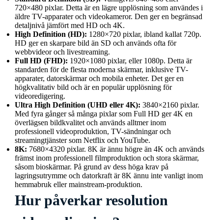
720×480 pixlar. Detta är en lägre upplösning som användes i
äldre TV-apparater och videokameror. Den ger en begränsad
detaljnivå jämfört med HD och 4K.
High Definition (HD):
1280×720 pixlar, ibland kallat 720p.
HD ger en skarpare bild än SD och används ofta för
webbvideor och livestreaming.
Full HD (FHD):
1920×1080 pixlar, eller 1080p. Detta är
standarden för de flesta moderna skärmar, inklusive TV-
apparater, datorskärmar och mobila enheter. Det ger en
högkvalitativ bild och är en populär upplösning för
videoredigering.
Ultra High Definition (UHD eller 4K):
3840×2160 pixlar.
Med fyra gånger så många pixlar som Full HD ger 4K en
överlägsen bildkvalitet och används alltmer inom
professionell videoproduktion, TV-sändningar och
streamingtjänster som Netflix och YouTube.
8K:
7680×4320 pixlar. 8K är ännu högre än 4K och används
främst inom professionell filmproduktion och stora skärmar,
såsom bioskärmar. På grund av dess höga krav på
lagringsutrymme och datorkraft är 8K ännu inte vanligt inom
hemmabruk eller mainstream-produktion.
Hur påverkar resolution