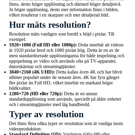
finns, desto högre upplösning och därmed högre detaljnivå.
Ju högre upplösning, desto mer information finns i bilden,
vilket resulterar i en skarpare och mer detaljerad bild.
Hur mäts resolution?
Resolution mäts vanligen som bredd x höjd i pixlar. Till
exempel:
1920×1080 (Full HD eller 1080p):
Detta innebär att videon
är 1920 pixlar bred och 1080 pixlar hög. Detta är en av de
mest standardiserade upplösningarna för både inspelning och
uppspelning av video och används ofta på TV-apparater,
datorskärmar och streamingtjänster.
3840×2160 (4K UHD):
Detta kallas även 4K och har blivit
alltmer populärt under de senaste åren. 4K har fyra gånger
fler pixlar än Full HD, vilket innebär en markant högre
bildkvalitet.
1280×720 (HD eller 720p):
Detta är en annan
standardupplösning som används, speciellt på äldre enheter
och i streamingtjänster med låg bandbredd.
Typer av resolution
Det finns flera olika typer av resolution som är vanliga inom
videoproduktion:
Standard Definition (SD):
Vanligtvis 640×480 eller