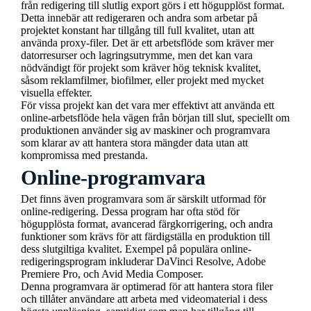
från redigering till slutlig export görs i ett högupplöst format.
Detta innebär att redigeraren och andra som arbetar på
projektet konstant har tillgång till full kvalitet, utan att
använda proxy-filer. Det är ett arbetsflöde som kräver mer
datorresurser och lagringsutrymme, men det kan vara
nödvändigt för projekt som kräver hög teknisk kvalitet,
såsom reklamfilmer, biofilmer, eller projekt med mycket
visuella effekter.
För vissa projekt kan det vara mer effektivt att använda ett
online-arbetsflöde hela vägen från början till slut, speciellt om
produktionen använder sig av maskiner och programvara
som klarar av att hantera stora mängder data utan att
kompromissa med prestanda.
Online-programvara
Det finns även programvara som är särskilt utformad för
online-redigering. Dessa program har ofta stöd för
högupplösta format, avancerad färgkorrigering, och andra
funktioner som krävs för att färdigställa en produktion till
dess slutgiltiga kvalitet. Exempel på populära online-
redigeringsprogram inkluderar DaVinci Resolve, Adobe
Premiere Pro, och Avid Media Composer.
Denna programvara är optimerad för att hantera stora filer
och tillåter användare att arbeta med videomaterial i dess