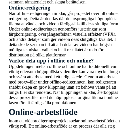
samman råmaterialet och skapa berättelsen.
Online-redigering
När offline-redigeringen är klar, går projektet över till online-
redigering. Detta är den fas där de ursprungliga högupplösta
filerna används, och videon färdigställs till dess slutliga form.
Under online-redigeringen genomförs justeringar som
färgkorrigering, övergångseffekter, visuella effekter (VFX),
och andra detaljer som ger videon dess slutgiltiga kvalitet. I
detta skede ser man till att alla delar av videon har högsta
möjliga tekniska kvalitet och att resultatet är redo för
distribution på olika plattformar.
Varför dela upp i offline och online?
Uppdelningen mellan offline och online har traditionellt varit
viktig eftersom högupplösta videofiler kan vara mycket tunga
och svåra att arbeta med i ett tidigt skede. Genom att arbeta
med proxy-filer under offline-redigeringen, kan redigeraren
snabbt skapa en grov klippning utan att behöva vänta på att
tunga filer ska renderas. När klippningen är klar, återkopplas
dessa proxy-filer med de högupplösta originalfilerna i online-
fasen för att färdigställa produktionen.
Online-arbetsflöde
Inom ett videoredigeringsprojekt spelar online-arbetsflödet en
viktig roll. Ett online-arbetsflöde är en process där alla steg