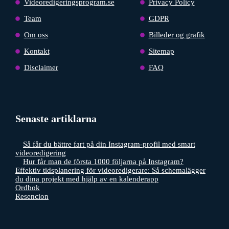
Videoredigeringsprogram.se
Privacy Policy
Team
GDPR
Om oss
Billeder og grafik
Kontakt
Sitemap
Disclaimer
FAQ
Senaste artiklarna
Så får du bättre fart på din Instagram-profil med smart
videoredigering
Hur får man de första 1000 följarna på Instagram?
Effektiv tidsplanering för videoredigerare: Så schemalägger
du dina projekt med hjälp av en kalenderapp
Ordbok
Resencion