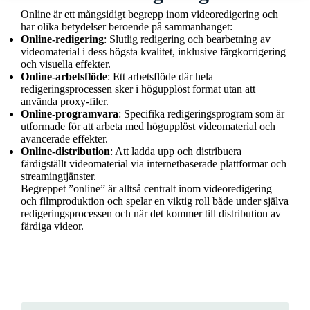
Online är ett mångsidigt begrepp inom videoredigering och
har olika betydelser beroende på sammanhanget:
Online-redigering
: Slutlig redigering och bearbetning av
videomaterial i dess högsta kvalitet, inklusive färgkorrigering
och visuella effekter.
Online-arbetsflöde
: Ett arbetsflöde där hela
redigeringsprocessen sker i högupplöst format utan att
använda proxy-filer.
Online-programvara
: Specifika redigeringsprogram som är
utformade för att arbeta med högupplöst videomaterial och
avancerade effekter.
Online-distribution
: Att ladda upp och distribuera
färdigställt videomaterial via internetbaserade plattformar och
streamingtjänster.
Begreppet ”online” är alltså centralt inom videoredigering
och filmproduktion och spelar en viktig roll både under själva
redigeringsprocessen och när det kommer till distribution av
färdiga videor.