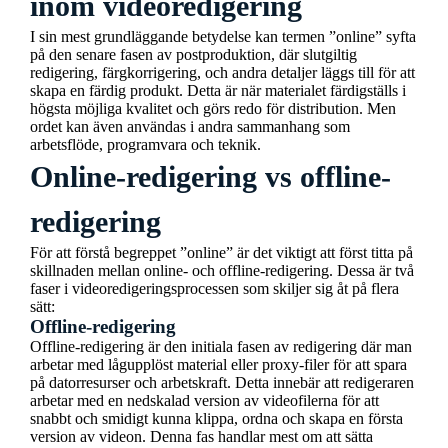
inom videoredigering
I sin mest grundläggande betydelse kan termen ”online” syfta
på den senare fasen av postproduktion, där slutgiltig
redigering, färgkorrigering, och andra detaljer läggs till för att
skapa en färdig produkt. Detta är när materialet färdigställs i
högsta möjliga kvalitet och görs redo för distribution. Men
ordet kan även användas i andra sammanhang som
arbetsflöde, programvara och teknik.
Online-redigering vs offline-
redigering
För att förstå begreppet ”online” är det viktigt att först titta på
skillnaden mellan online- och offline-redigering. Dessa är två
faser i videoredigeringsprocessen som skiljer sig åt på flera
sätt:
Offline-redigering
Offline-redigering är den initiala fasen av redigering där man
arbetar med lågupplöst material eller proxy-filer för att spara
på datorresurser och arbetskraft. Detta innebär att redigeraren
arbetar med en nedskalad version av videofilerna för att
snabbt och smidigt kunna klippa, ordna och skapa en första
version av videon. Denna fas handlar mest om att sätta