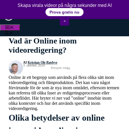
Hoppa
15+ års erfarenhet av videoredigering
Skapa virala videor på några sekunder med AI
till
Prova gratis nu
innehåll
⌃
MENY
Vad är Online inom
videoredigering?
Af
Kristian Ole Rørbye
3. oktober 2024
Betygsätt inlägg
Online är ett begrepp som används på flera olika sätt inom
videoredigering och filmproduktion. Det kan vara något
förvirrande för de som är nya inom området, eftersom termen
kan referera till olika faser av redigeringsprocessen eller
arbetsflödet. Här bryter vi ner vad ”online” innebär inom
olika kontexter och hur det används specifikt inom
videoredigering.
Olika betydelser av online