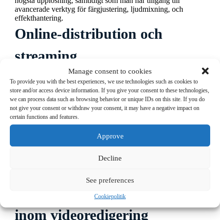
högsta upplösning, samtidigt som man har tillgång till
avancerade verktyg för färgjustering, ljudmixning, och
effekthantering.
Online-distribution och
streaming
Utöver dess betydelse inom redigeringsprocessen, används
Manage consent to cookies
termen ”online” också inom distribution av video. När en
To provide you with the best experiences, we use technologies such as cookies to
video är klar och redo att publiceras, sker distributionen ofta
store and/or access device information. If you give your consent to these technologies,
online, genom plattformar som YouTube, Vimeo, eller sociala
we can process data such as browsing behavior or unique IDs on this site. If you do
medier. Även streamingtjänster som Netflix, Amazon Prime
not give your consent or withdraw your consent, it may have a negative impact on
Video, och Hulu är exempel på online-distribution.
certain functions and features.
Att distribuera en video online innebär att den laddas upp till
en plattform där den kan nås och ses av en publik. Detta är en
Approve
helt annan del av videoproduktionsprocessen, men det är
också en del där termen ”online” används frekvent.
Decline
Distribution online är idag ett av de mest populära sätten att
sprida videoinnehåll och når en global publik på ett snabbt
och effektivt sätt.
See preferences
Sammanfattning av online
Cookiepolitik
inom videoredigering