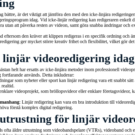
ing
ing bättre, är det viktigt att jämföra den med den icke-linjära redigerin
eringsprogram idag. Vid icke-linjär redigering kan redigeraren enkelt d
igera utan att påverka resten av videon, samt göra snabba ändringar och 
d eftersom den kräver att klippen redigeras i en specifik ordning och änd
edigering ger mycket större kreativ frihet och flexibilitet, vilket gör det t
linjär videoredigering ida
stan helt har ersatts av icke-linjära metoder inom professionell videopr
 fortfarande används. Detta inkluderar:
dningar som nyheter eller sport kan linjär redigering vara ett snabbt sätt
 realtid.
 enklare videoprojekt, som bröllopsvideor eller enklare företagsvideor, k
ammanhang
: Linjär redigering kan vara en bra introduktion till videored
ehöva förstå komplex digital redigering.
utrustning för linjär video
nds ofta äldre utrustning som videobandspelare (VTRs), videoband och 