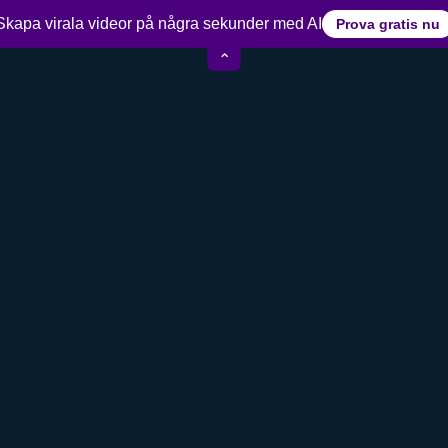
15+ års erfarenhet av videoredigering
Skapa virala videor på några sekunder med AI
Prova gratis nu
⌃