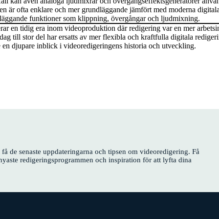
 fall kan även analoga ljudmixrar och övergångseffektsgeneratorer använ
gen är ofta enklare och mer grundläggande jämfört med moderna digital
dläggande funktioner som klippning, övergångar och ljudmixning.
rar en tidig era inom videoproduktion där redigering var en mer arbetsi
 till stor del har ersatts av mer flexibla och kraftfulla digitala redige
e en djupare inblick i videoredigeringens historia och utveckling.
tt få de senaste uppdateringarna och tipsen om videoredigering. Få
nyaste redigeringsprogrammen och inspiration för att lyfta dina