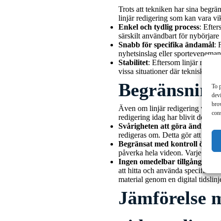
Trots att tekniken har sina begr
linjär redigering som kan vara vikt
Enkel och tydlig process
: Efter
särskilt användbart för nybörjar
Snabb för specifika ändamål
: 
nyhetsinslag eller sportevenemang,
Stabilitet
: Eftersom linjär rediger
vissa situationer där tekniska fe
Begränsninga
To p
devi
bro
Även om linjär redigering var en 
cons
redigering idag har blivit den d
Svårigheten att göra ändringa
redigeras om. Detta gör att proc
Begränsat med kontroll över k
påverka hela videon. Varje ändrin
Ingen omedelbar tillgång till al
att hitta och använda specifika kli
material genom en digital tidslinj
Jämförelse m