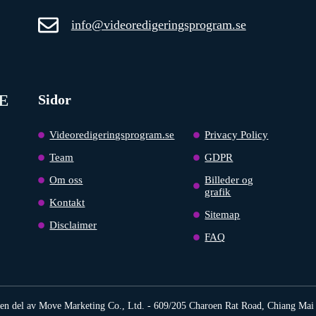
info@videoredigeringsprogram.se
E
Sidor
Videoredigeringsprogram.se
Privacy Policy
Team
GDPR
Om oss
Billeder og
grafik
Kontakt
Sitemap
Disclaimer
FAQ
 en del av Move Marketing Co., Ltd. - 609/205 Charoen Rat Road, Chiang Mai