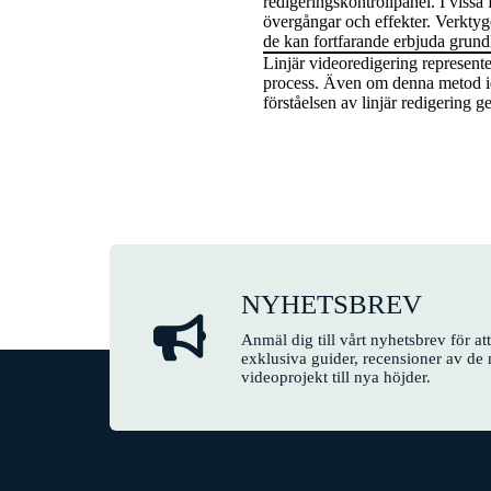
redigeringskontrollpanel. I vissa
övergångar och effekter. Verkty
de kan fortfarande erbjuda grun
Linjär videoredigering represente
process. Även om denna metod idag
förståelsen av linjär redigering g
NYHETSBREV
Anmäl dig till vårt nyhetsbrev för a
exklusiva guider, recensioner av de 
videoprojekt till nya höjder.