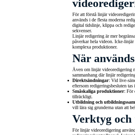
videorediger
För att förstå linjär videorediger
används i de flesta moderna redig
digital tidslinje, klippa och red
sekvenser.
Linjär redigering är mer begränsa
påverkar hela videon. Icke-linjär r
komplexa produktioner.
När används 
Även om linjär videoredigering nä
sammanhang där linjär redigering
Direktsändningar
: Vid live-sän
eftersom redigeringsbesluten tas i
Småskaliga produktioner
: För
tillräckligt.
Utbildning och utbildningss
vill lära sig grunderna utan att b
Verktyg och 
För linjär videoredigering anvä