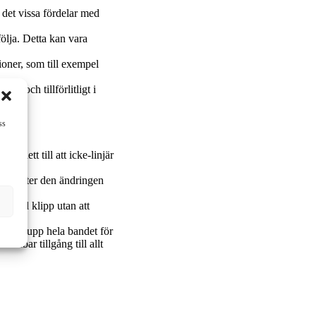
 det vissa fördelar med
följa. Detta kan vara
ioner, som till exempel
ilt och tillförlitligt i
ng
ss
r lett till att icke-linjär
rial efter den ändringen
ehövs.
era med klipp utan att
 spela upp hela bandet för
edelbar tillgång till allt