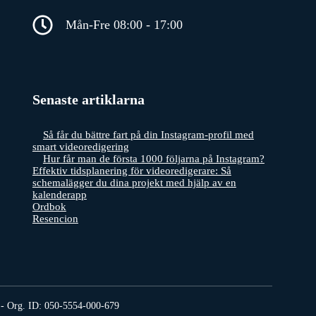
Mån-Fre 08:00 - 17:00
Senaste artiklarna
Så får du bättre fart på din Instagram-profil med
smart videoredigering
Hur får man de första 1000 följarna på Instagram?
Effektiv tidsplanering för videoredigerare: Så
schemalägger du dina projekt med hjälp av en
kalenderapp
Ordbok
Resencion
 - Org. ID: 050-5554-000-679