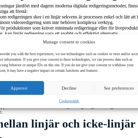
änsningar jämfört med dagens moderna digitala redigeringsmetoder, finns
iga att förstå:
som redigeringen sker i en linjär sekvens är processen enkel och lätt att 
e inom videoredigering som inte behöver komplexa verktyg.
För produktioner som kräver minimala redigeringar eller för liveprodukt
 kan linjär redigering vara ett snabbt och effektivt alternativ.
ing inte kräver datorer eller avancerad digital teknik, kan det vara mer stab
Manage consent to cookies
l annars kan orsaka problem.
r med linjär videoredigeri
rovide you with the best experiences, we use technologies such as cookies to store and/or acce
ce information. If you give your consent to these technologies, we can process data such as
wsing behavior or unique IDs on this site. If you do not give your consent or withdraw your
standardmetod under många år, finns det vissa betydande nackdelar som ha
ent, it may have a negative impact on certain functions and features.
ominerande metoden. Några av de viktigaste begränsningarna är:
r
: Om en redigerare vill ändra något längre bak i videon, måste allt mate
essen kan bli mycket tidskrävande och ineffektiv om många ändringar b
Approve
Decline
See preferences
lippen
: Med linjär redigering är det svårt att flytta om eller experiment
g påverkar sekvensen, vilket begränsar flexibiliteten i redigeringen.
lt material
: Eftersom videomaterialet lagras på band, måste redigeraren
Cookiepolitik
pp. Detta står i kontrast till icke-linjär redigering, där redigeraren har om
e.
ellan linjär och icke-linjär