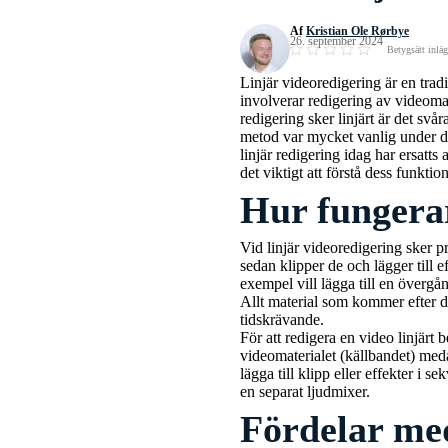
Af
Kristian Ole Rørbye
26. september 2024
Betygsätt inlä
Linjär videoredigering är en trad
involverar redigering av videomat
redigering sker linjärt är det sv
metod var mycket vanlig under d
linjär redigering idag har ersatts
det viktigt att förstå dess funkti
Hur fungerar
Vid linjär videoredigering sker pr
sedan klipper de och lägger till 
exempel vill lägga till en övergå
Allt material som kommer efter d
tidskrävande.
För att redigera en video linjär
videomaterialet (källbandet) med
lägga till klipp eller effekter i
en separat ljudmixer.
Fördelar med