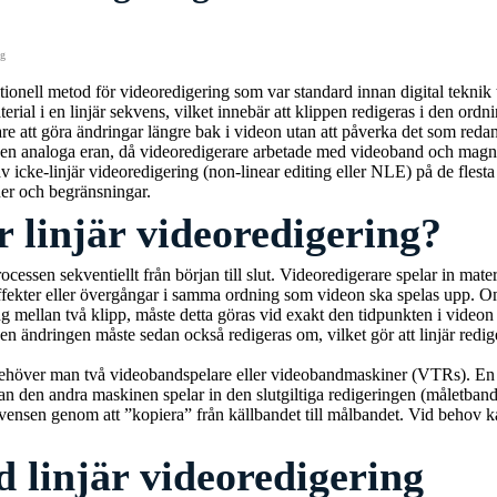
gg
itionell metod för videoredigering som var standard innan digital teknik
erial i en linjär sekvens, vilket innebär att klippen redigeras i den ordn
årare att göra ändringar längre bak i videon utan att påverka det som reda
en analoga eran, då videoredigerare arbetade med videoband och magnet
 av icke-linjär videoredigering (non-linear editing eller NLE) på de flest
oner och begränsningar.
 linjär videoredigering?
ocessen sekventiellt från början till slut. Videoredigerare spelar in mate
effekter eller övergångar i samma ordning som videon ska spelas upp. Om
ng mellan två klipp, måste detta göras vid exakt den tidpunkten i video
en ändringen måste sedan också redigeras om, vilket gör att linjär redig
t behöver man två videobandspelare eller videobandmaskiner (VTRs). En
an den andra maskinen spelar in den slutgiltiga redigeringen (måletban
 sekvensen genom att ”kopiera” från källbandet till målbandet. Vid behov 
 linjär videoredigering