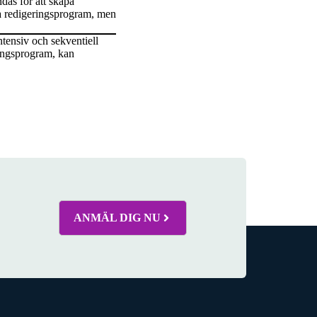
das för att skapa
a redigeringsprogram, men
ntensiv och sekventiell
ringsprogram, kan
ANMÄL DIG NU