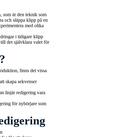
gen, som är den teknik som
ra och släppa klipp på en
experimentera med olika
ringar i tidigare klipp
ill det självklara valet för
g?
oduktion, finns det vissa
 att skapa sekvenser
an linjär redigering vara
igering för nybörjare som
redigering
en