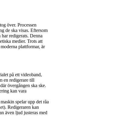
 tog över. Processen
ing de ska visas. Eftersom
n har redigerats. Denna
iska medier. Trots att
a moderna plattformar, är
rialet på ett videoband,
 en redigerare till
n där övergången ska ske.
ering kan vara
 maskin spelar upp det råa
det). Redigeraren kan
kan även ljud justeras med