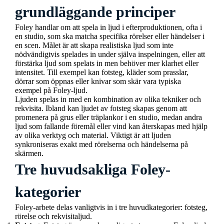
grundläggande principer
Foley handlar om att spela in ljud i efterproduktionen, ofta i
en studio, som ska matcha specifika rörelser eller händelser i
en scen. Målet är att skapa realistiska ljud som inte
nödvändigtvis spelades in under själva inspelningen, eller att
förstärka ljud som spelats in men behöver mer klarhet eller
intensitet. Till exempel kan fotsteg, kläder som prasslar,
dörrar som öppnas eller knivar som skär vara typiska
exempel på Foley-ljud.
Ljuden spelas in med en kombination av olika tekniker och
rekvisita. Ibland kan ljudet av fotsteg skapas genom att
promenera på grus eller träplankor i en studio, medan andra
ljud som fallande föremål eller vind kan återskapas med hjälp
av olika verktyg och material. Viktigt är att ljuden
synkroniseras exakt med rörelserna och händelserna på
skärmen.
Tre huvudsakliga Foley-
kategorier
Foley-arbete delas vanligtvis in i tre huvudkategorier: fotsteg,
rörelse och rekvisitaljud.