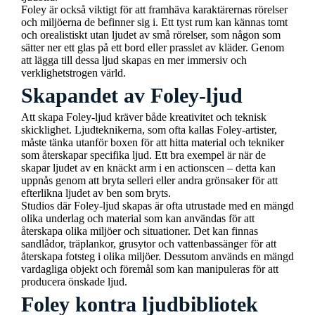
Foley är också viktigt för att framhäva karaktärernas rörelser
och miljöerna de befinner sig i. Ett tyst rum kan kännas tomt
och orealistiskt utan ljudet av små rörelser, som någon som
sätter ner ett glas på ett bord eller prasslet av kläder. Genom
att lägga till dessa ljud skapas en mer immersiv och
verklighetstrogen värld.
Skapandet av Foley-ljud
Att skapa Foley-ljud kräver både kreativitet och teknisk
skicklighet. Ljudteknikerna, som ofta kallas Foley-artister,
måste tänka utanför boxen för att hitta material och tekniker
som återskapar specifika ljud. Ett bra exempel är när de
skapar ljudet av en knäckt arm i en actionscen – detta kan
uppnås genom att bryta selleri eller andra grönsaker för att
efterlikna ljudet av ben som bryts.
Studios där Foley-ljud skapas är ofta utrustade med en mängd
olika underlag och material som kan användas för att
återskapa olika miljöer och situationer. Det kan finnas
sandlådor, träplankor, grusytor och vattenbassänger för att
återskapa fotsteg i olika miljöer. Dessutom används en mängd
vardagliga objekt och föremål som kan manipuleras för att
producera önskade ljud.
Foley kontra ljudbibliotek