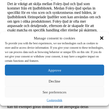
Det är viktigt att skilja mellan Foley-ljud och ljud som
kommer från ett ljudbibliotek. Medan Foley-ljud spelas in
specifikt för en viss scen och synkroniseras med bilden, är
ljudbibliotek förinspelade ljudfiler som kan användas om och
om igen i olika produktioner. Foley-ljud är ofta mer
anpassade och detaljerade, eftersom de är skapade för att
exakt matcha en specifik handling eller rörelse på skärmen.
Ljudbibliotek kan vara användbara för att spara tid och
Manage consent to cookies
resurser, men Foley ger en mer personlig och autentisk
ljudbild som är skräddarsydd för den aktuella produktionen.
To provide you with the best experiences, we use technologies such as cookies to
Till exempel kan ljudet av fotsteg från ett bibliotek låta
store and/or access device information. If you give your consent to these technologies,
generiskt och opersonligt, medan Foley-fotsteg kan matchas
we can process data such as browsing behavior or unique IDs on this site. If you do
exakt till karaktärens vikt, skor och underlag i scenen.
not give your consent or withdraw your consent, it may have a negative impact on
certain functions and features.
Foley och kreativt berättande
Approve
Foley-ljud kan också användas som ett kreativt verktyg för att
förstärka berättelsen. Till exempel kan ljuden överdrivas eller
manipuleras för att skapa en särskild känsla eller atmosfär. I
Decline
en skräckfilm kan fotsteg göras extra högljudda och skarpa
för att öka spänningen, medan i en komedi kan ljuden
See preferences
överdrivas för komisk effekt.
Foley-ljud kan också användas för att ge karaktärer eller
Cookiepolitik
objekt en unik identitet. Ljudet av en viss karaktärs fotsteg
kan till exempel göras distinkt för att återspegla deras