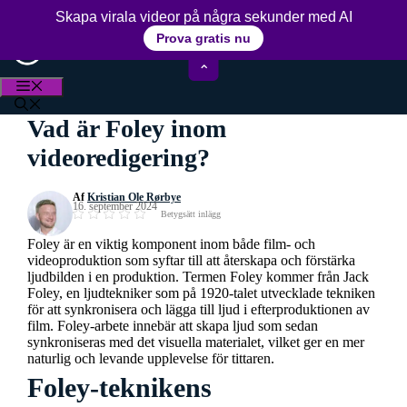
Hoppa
15+ års erfarenhet av videoredigering
Skapa virala videor på några sekunder med AI
till
Prova gratis nu
innehåll
⌃
MENY
Vad är Foley inom
videoredigering?
Af
Kristian Ole Rørbye
16. september 2024
Betygsätt inlägg
Foley är en viktig komponent inom både film- och
videoproduktion som syftar till att återskapa och förstärka
ljudbilden i en produktion. Termen Foley kommer från Jack
Foley, en ljudtekniker som på 1920-talet utvecklade tekniken
för att synkronisera och lägga till ljud i efterproduktionen av
film. Foley-arbete innebär att skapa ljud som sedan
synkroniseras med det visuella materialet, vilket ger en mer
naturlig och levande upplevelse för tittaren.
Foley-teknikens