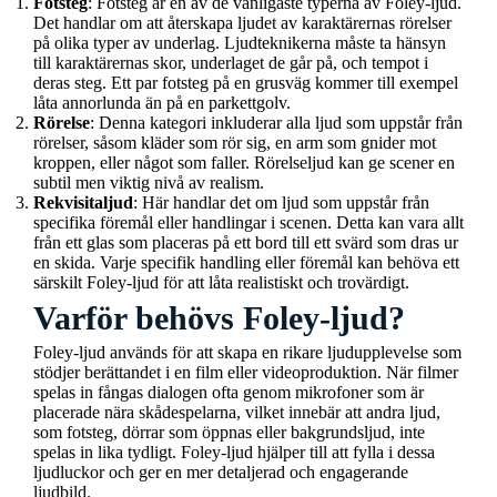
Fotsteg
: Fotsteg är en av de vanligaste typerna av Foley-ljud.
Det handlar om att återskapa ljudet av karaktärernas rörelser
på olika typer av underlag. Ljudteknikerna måste ta hänsyn
till karaktärernas skor, underlaget de går på, och tempot i
deras steg. Ett par fotsteg på en grusväg kommer till exempel
låta annorlunda än på en parkettgolv.
Rörelse
: Denna kategori inkluderar alla ljud som uppstår från
rörelser, såsom kläder som rör sig, en arm som gnider mot
kroppen, eller något som faller. Rörelseljud kan ge scener en
subtil men viktig nivå av realism.
Rekvisitaljud
: Här handlar det om ljud som uppstår från
specifika föremål eller handlingar i scenen. Detta kan vara allt
från ett glas som placeras på ett bord till ett svärd som dras ur
en skida. Varje specifik handling eller föremål kan behöva ett
särskilt Foley-ljud för att låta realistiskt och trovärdigt.
Varför behövs Foley-ljud?
Foley-ljud används för att skapa en rikare ljudupplevelse som
stödjer berättandet i en film eller videoproduktion. När filmer
spelas in fångas dialogen ofta genom mikrofoner som är
placerade nära skådespelarna, vilket innebär att andra ljud,
som fotsteg, dörrar som öppnas eller bakgrundsljud, inte
spelas in lika tydligt. Foley-ljud hjälper till att fylla i dessa
ljudluckor och ger en mer detaljerad och engagerande
ljudbild.