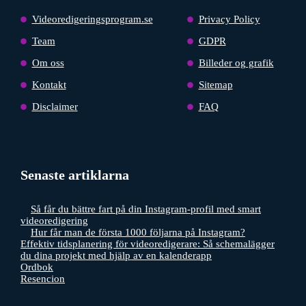
Videoredigeringsprogram.se
Privacy Policy
Team
GDPR
Om oss
Billeder og grafik
Kontakt
Sitemap
Disclaimer
FAQ
Senaste artiklarna
Så får du bättre fart på din Instagram-profil med smart
videoredigering
Hur får man de första 1000 följarna på Instagram?
Effektiv tidsplanering för videoredigerare: Så schemalägger
du dina projekt med hjälp av en kalenderapp
Ordbok
Resencion